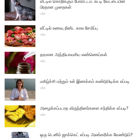
வீட்டில் கொறிக்கும் போராட்டம். சுட்டி வேட்டையின்
பிரதான முறைகள்
மற்ற
வீட்டில் உணவு நீண்ட கால சேமிப்பு
மற்ற
தரமான அத்தியாவசிய எண்ணெய்கள்
மற்ற
மகிழ்ச்சி மற்றும் உள் இணக்கம் கண்டுபிடிக்க எப்படி
மற்ற
அழைக்கப்படாத விருந்தினர்களை சந்திக்க எப்படி?
மற்ற
ஒரு டெனிம் ஜாக்கெட் எப்படி அலங்கரிக்க வேண்டும்?