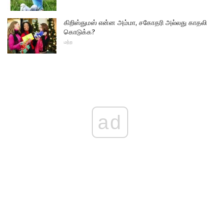
கிறிஸ்துமஸ் என்ன அம்மா, சகோதரி அல்லது காதலி
கொடுக்க?
மற்ற
ad