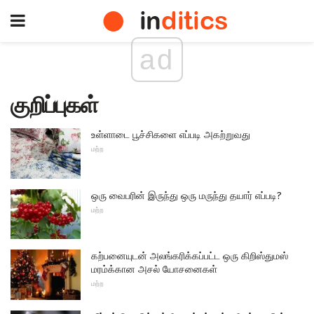
ad
குறிப்புகள்
உள்ளாடை பூச்சிகளை எப்படி அகற்றுவது
மற்ற
ஒரு வைபரின் இருந்து ஒரு மருந்து தயார் எப்படி?
மற்ற
கற்பனையுடன் அலங்கரிக்கப்பட்ட ஒரு கிறிஸ்துமஸ்
மரம்க்கான அசல் யோசனைகள்
மற்ற