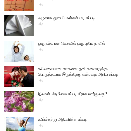
மற்ற
அழகாக துடைப்பான்கள் மடி எப்படி
மற்ற
ஒரு நல்ல மனநிலையில் ஒரு புதிய நாளில்
மற்ற
எவ்வகையான வாசனை தன் கணவருக்கு
பொருத்தமாக இருக்கிறது என்பதை அறிய எப்படி
மற்ற
இவான்-தேயிலை எப்படி சீராக மாற்றுவது?
மற்ற
உயிர்ச்சத்து அதிகரிக்க எப்படி
மற்ற