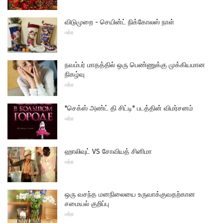
விடுமுறை - செயின்ட் நிக்கோலஸ் நாள்
மற்ற
நவம்பர் மாதத்தில் ஒரு பெண்ணுக்கு முக்கியமான
நிகழ்வு
மற்ற
"செக்ஸ் அண்ட் தி சிட்டி" படத்தின் விமர்சனம்
மற்ற
ஹாலிவுட் VS சோவியத் சினிமா
மற்ற
ஒரு வசந்த மனநிலையை உருவாக்குவதற்கான
சமையல் குறிப்பு
மற்ற