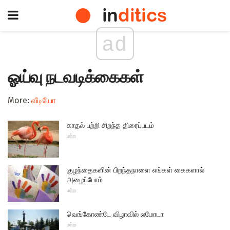
ad
ஓய்வு நடவடிக்கைகள்
More:
வீடியோ
காதல் பற்றி சிறந்த திரைப்படம்
மற்ற
குழந்தைகளின் பிறந்தநாளை எங்கள் கைகளால்
அழைப்போம்
மற்ற
வெங்கோண்டே விழாவில் லமோடா
மற்ற