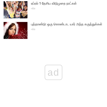
ஏப்ரல் 1 தேசிய விடுமுறை நாட்கள்
மற்ற
புத்தாண்டு: ஒரு கொண்டாட யார் அந்த கருத்துக்கள்
மற்ற
ad